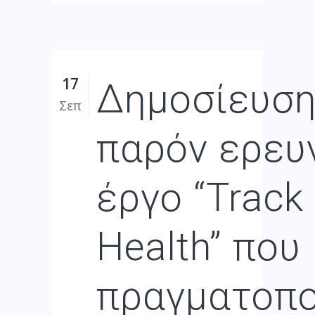
17
Δημοσίευση
Σεπ
παρόν ερευ
έργο “Track
Health” που
πραγματοπο