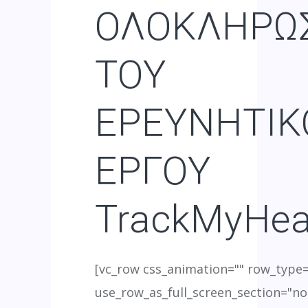
ΟΛΟΚΛΗΡΩ
ΤΟΥ
ΕΡΕΥΝΗΤΙΚ
ΕΡΓΟΥ
TrackMyHea
[vc_row css_animation="" row_type
use_row_as_full_screen_section="no