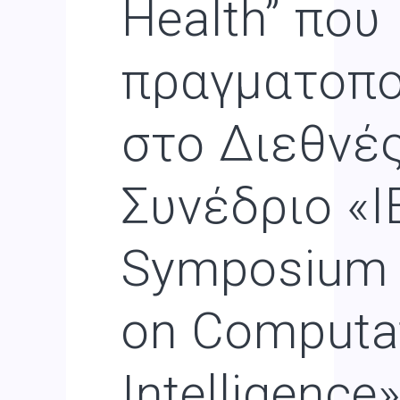
Health” που
πραγματοπο
στο Διεθνέ
Συνέδριο «I
Symposium 
on Computat
Intelligence